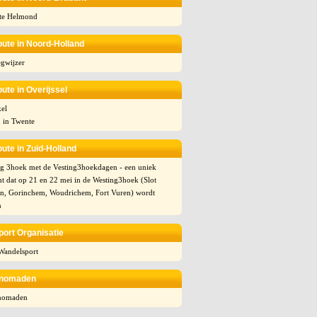
te Helmond
ute in Noord-Holland
gwijzer
ute in Overijssel
kel
 in Twente
ute in Zuid-Holland
ng 3hoek met de Vesting3hoekdagen - een uniek
t dat op 21 en 22 mei in de Westing3hoek (Slot
in, Gorinchem, Woudrichem, Fort Vuren) wordt
n
ort Organisatie
andelsport
nomaden
nomaden