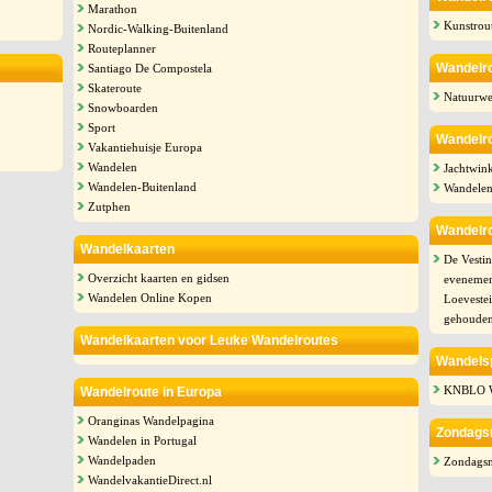
Marathon
Kunstrou
Nordic-Walking-Buitenland
Routeplanner
Wandelro
Santiago De Compostela
Skateroute
Natuurwe
Snowboarden
Sport
Wandelro
Vakantiehuisje Europa
Wandelen
Jachtwin
Wandelen-Buitenland
Wandelen
Zutphen
Wandelro
Wandelkaarten
De Vesti
Overzicht kaarten en gidsen
evenemen
Wandelen Online Kopen
Loeveste
gehoude
Wandelkaarten voor Leuke Wandelroutes
Wandelsp
KNBLO W
Wandelroute in Europa
Oranginas Wandelpagina
Zondags
Wandelen in Portugal
Wandelpaden
Zondags
WandelvakantieDirect.nl