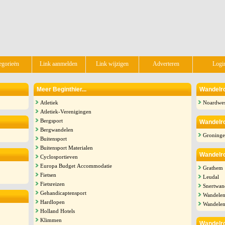
egorieën
Link aanmelden
Link wijzigen
Adverteren
Logi
Meer Beginthier...
Wandelro
Atletiek
Noardwes
Atletiek-Verenigingen
Bergsport
Wandelro
Bergwandelen
Groninge
Buitensport
Buitensport Materialen
Wandelro
Cyclosportieven
Europa Budget Accommodatie
Grathem
Fietsen
Leudal
Fietsreizen
Snertwan
Gehandicaptensport
Wandelen
Hardlopen
Wandelen
Holland Hotels
Klimmen
Wandelro