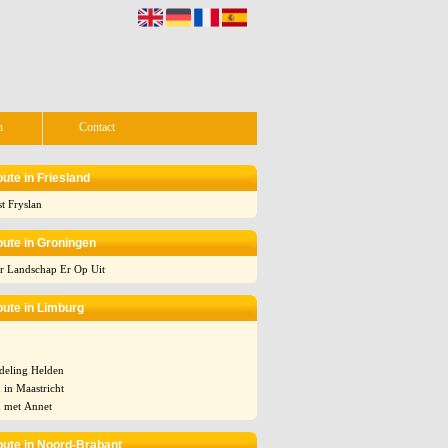
n
Contact
ute in Friesland
t Fryslan
ute in Groningen
r Landschap Er Op Uit
ute in Limburg
deling Helden
 in Maastricht
 met Annet
ute in Noord-Brabant